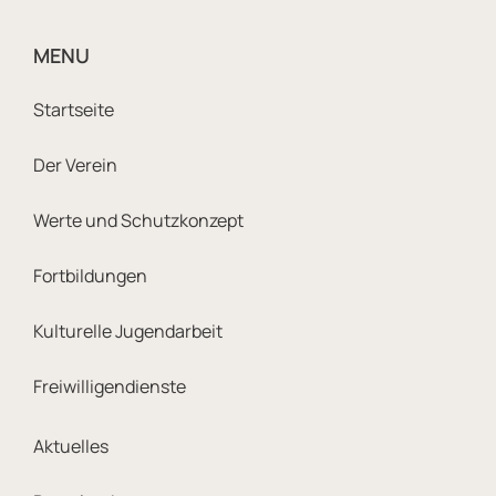
MENU
Footer Sitemap Navigatio
Startseite
Der Verein
Werte und Schutzkonzept
Fortbildungen
Kulturelle Jugendarbeit
Freiwilligendienste
Footer Meta Navigation
Aktuelles