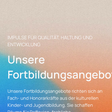
IMPULSE FÜR QUALITÄT, HALTUNG UND
ENTWICKLUNG
Unsere
Fortbildungsangebo
Unsere Fortbildungsangebote richten sich an
Fach- und Honorarkräfte aus der kulturellen
Kinder- und Jugendbildung. Sie schaffen
Räume für Reflexion, fachliche