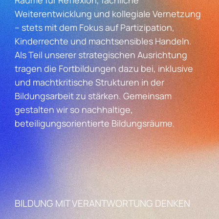
Weiterentwicklung und kollegiale Vernetzung
– stets mit dem Fokus auf Partizipation,
Kinderrechte und machtsensibles Handeln.
Als Teil unserer strategischen Ausrichtung
tragen die Fortbildungen dazu bei, inklusive
und machtkritische Strukturen in der
Bildungsarbeit zu stärken. Gemeinsam
gestalten wir so nachhaltige,
beteiligungsorientierte Bildungsräume.
BILDUNG MIT VERANTWORTUNG DENKEN