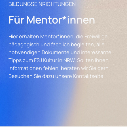
BILDUNGSEINRICHTUNGEN
Für Mentor*innen
Hier erhalten Mentor*innen, die Freiwillige
pädagogisch und fachlich begleiten, alle
notwendigen Dokumente und interessante
Tipps zum FSJ Kultur in NRW. Sollten Ihnen
Informationen fehlen, beraten wir Sie gern.
Besuchen Sie dazu unsere Kontaktseite.