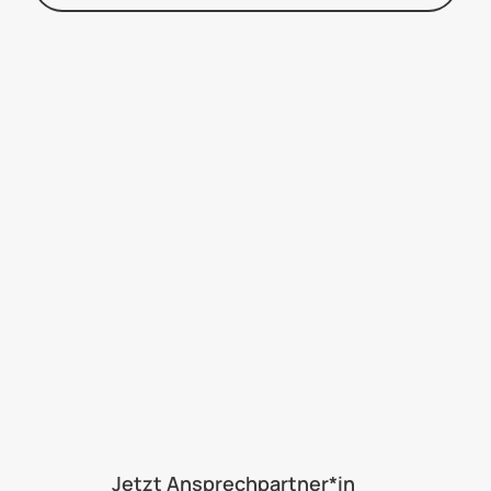
Wir beraten Sie
gerne!
Sie haben Fragen rund um die
Freiwilligendienste?
Wir stehen Ihnen gerne beratend zur
Seite.
Jetzt Ansprechpartner*in