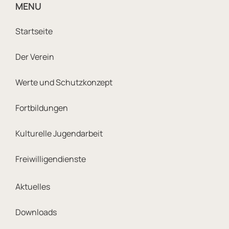
MENU
Footer Sitemap Navigatio
Startseite
Der Verein
Werte und Schutzkonzept
Fortbildungen
Kulturelle Jugendarbeit
Freiwilligendienste
Footer Meta Navigation
Aktuelles
Downloads