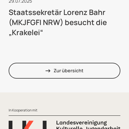
29.07.2025
Staatssekretär Lorenz Bahr
(MKJFGFI NRW) besucht die
„Krakelei“
Zur übersicht
Footer
In Kooperation mit