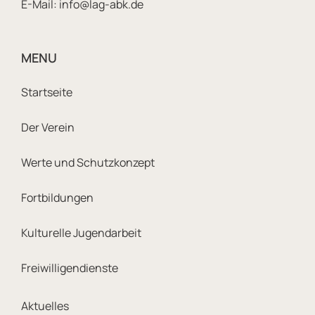
E-Mail:
info@lag-abk.de
MENU
Footer Sitemap Navigatio
Startseite
Der Verein
Werte und Schutzkonzept
Fortbildungen
Kulturelle Jugendarbeit
Freiwilligendienste
Footer Meta Navigation
Aktuelles