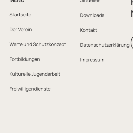
Footer M
MENU
Aktuelles
Footer Sitemap Navi
Startseite
Downloads
Der Verein
Kontakt
Werte und Schutzkonzept
Datenschutzerklärung
Fortbildungen
Impressum
Kulturelle Jugendarbeit
Freiwilligendienste