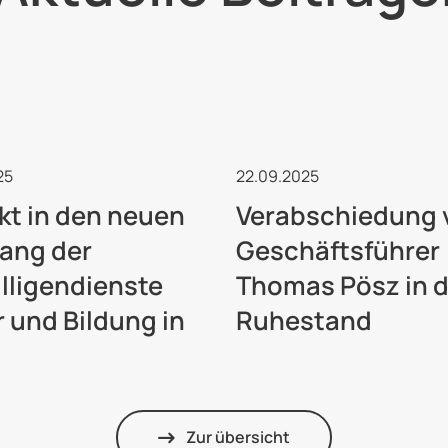
lligendienste
Freiwilligendienste
25
22.09.2025
kt in den neuen
Verabschiedung 
ang der
Geschäftsführer
illigendienste
Thomas Pösz in 
r und Bildung in
Ruhestand
Zur übersicht