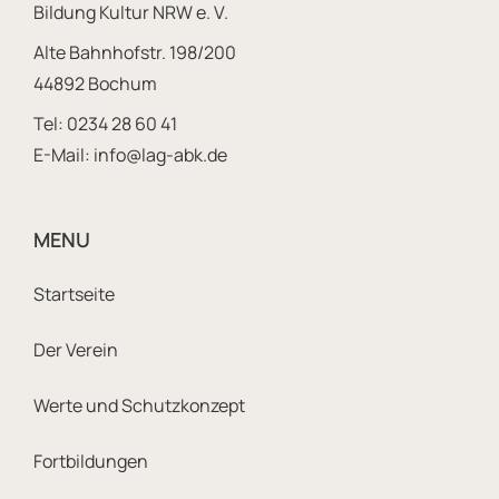
Bildung Kultur NRW e. V.
Alte Bahnhofstr. 198/200
44892 Bochum
Tel:
0234 28 60 41
E-Mail:
info@lag-abk.de
MENU
Footer Sitemap Navigatio
Startseite
Der Verein
Werte und Schutzkonzept
Fortbildungen